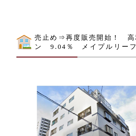
売止め⇒再度販売開始！ 高
ン 9.04％ メイプルリー