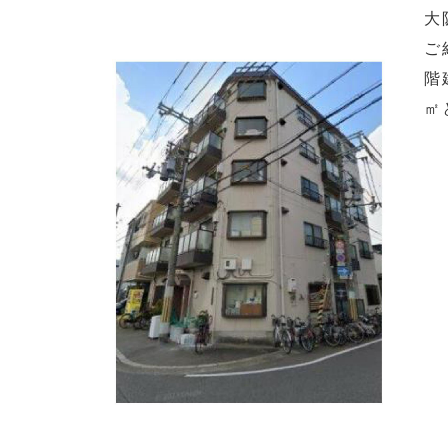
大
ご
階
㎡