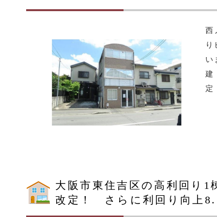
西
り
い
建
定
大阪市東住吉区の高利回り1
改定！ さらに利回り向上8.