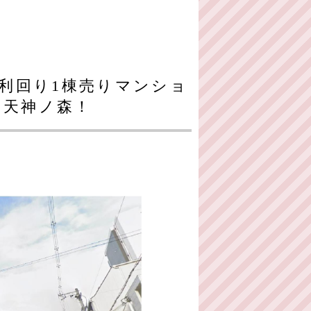
利回り1棟売りマンショ
フ天神ノ森！