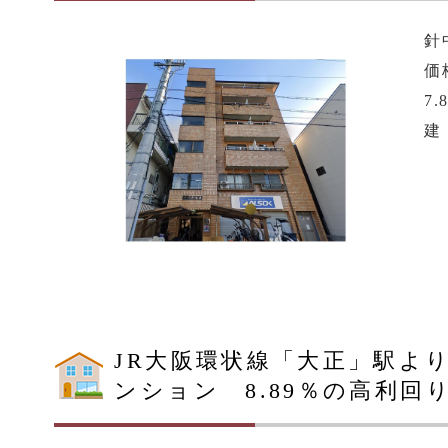
針
価
7
建
JR大阪環状線「大正」駅より
ンション 8.89％の高利回