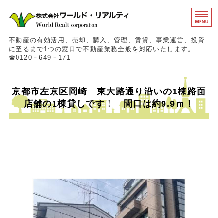
東京都中央区の不動産
不動産の有効活用、売却、購入、管理、賃貸、事業運営、投資
に至るまで1つの窓口で不動産業務全般を対応いたします。
☎0120－649－171
ホーム
京都市左京区岡崎 東大路通り沿いの1棟路面
事業概要
店舗の1棟貸しです！ 間口は約9.9ｍ！
物件情報
会社概要
お問い合わせ