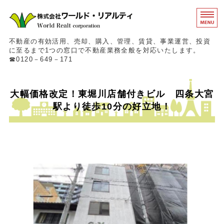
東京都中央区の不動産
不動産の有効活用、売却、購入、管理、賃貸、事業運営、投資
に至るまで1つの窓口で不動産業務全般を対応いたします。
☎0120－649－171
ホーム
大幅価格改定！東堀川店舗付きビル 四条大宮
事業概要
駅より徒歩10分の好立地！
物件情報
会社概要
お問い合わせ